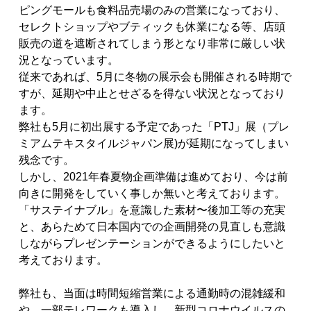
ピングモールも食料品売場のみの営業になっており、
セレクトショップやブティックも休業になる等、店頭
販売の道を遮断されてしまう形となり非常に厳しい状
況となっています。
従来であれば、5月に冬物の展示会も開催される時期で
すが、延期や中止とせざるを得ない状況となっており
ます。
弊社も5月に初出展する予定であった「PTJ」展（プレ
ミアムテキスタイルジャパン展)が延期になってしまい
残念です。
しかし、2021年春夏物企画準備は進めており、今は前
向きに開発をしていく事しか無いと考えております。
「サステイナブル」を意識した素材〜後加工等の充実
と、あらためて日本国内での企画開発の見直しも意識
しながらプレゼンテーションができるようにしたいと
考えております。
弊社も、当面は時間短縮営業による通勤時の混雑緩和
や、一部テレワークも導入し、新型コロナウイルスの