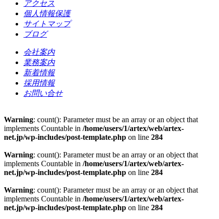
アクセス
個人情報保護
サイトマップ
ブログ
会社案内
業務案内
新着情報
採用情報
お問い合せ
Warning
: count(): Parameter must be an array or an object that
implements Countable in
/home/users/1/artex/web/artex-
net.jp/wp-includes/post-template.php
on line
284
Warning
: count(): Parameter must be an array or an object that
implements Countable in
/home/users/1/artex/web/artex-
net.jp/wp-includes/post-template.php
on line
284
Warning
: count(): Parameter must be an array or an object that
implements Countable in
/home/users/1/artex/web/artex-
net.jp/wp-includes/post-template.php
on line
284