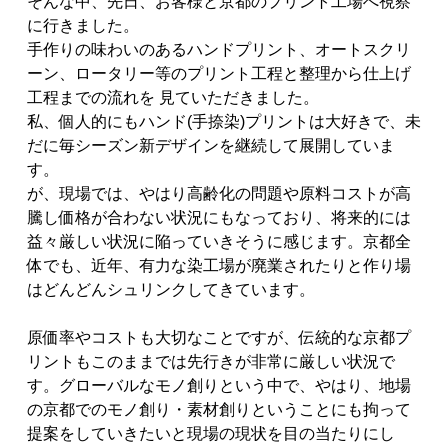
そんな中、先日、お客様と京都のプリント工場へ視察
に行きました。
手作りの味わいのあるハンドプリント、オートスクリ
ーン、ロータリー等のプリント工程と整理から仕上げ
工程までの流れを 見ていただきました。
私、個人的にもハンド(手捺染)プリントは大好きで、未
だに毎シーズン新デザインを継続して展開していま
す。
が、現場では、やはり高齢化の問題や原料コストが高
騰し価格が合わない状況にもなっており、将来的には
益々厳しい状況に陥っていきそうに感じます。京都全
体でも、近年、有力な染工場が廃業されたりと作り場
はどんどんシュリンクしてきています。
原価率やコストも大切なことですが、伝統的な京都プ
リントもこのままでは先行きが非常に厳しい状況で
す。グローバルなモノ創りという中で、やはり、地場
の京都でのモノ創り・素材創りということにも拘って
提案をしていきたいと現場の現状を目の当たりにし