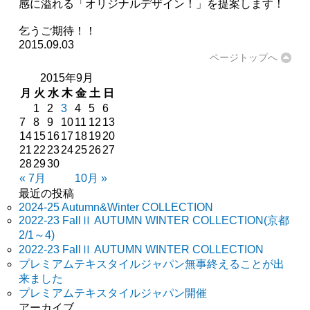
感に溢れる「オリジナルデザイン！」を提案します！
乞うご期待！！
2015.09.03
ページトップへ
2015年9月
月
火
水
木
金
土
日
1
2
3
4
5
6
7
8
9
10
11
12
13
14
15
16
17
18
19
20
21
22
23
24
25
26
27
28
29
30
« 7月
10月 »
最近の投稿
2024-25 Autumn&Winter COLLECTION
2022-23 FallⅡ AUTUMN WINTER COLLECTION(京都
2/1～4)
2022-23 FallⅡ AUTUMN WINTER COLLECTION
プレミアムテキスタイルジャパン無事終えることが出
来ました
プレミアムテキスタイルジャパン開催
アーカイブ