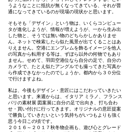
うようなことに抵抗が無くなってきている、それが普
通になってきているのが現場の現状かと思います。
そもそも「デザイン」という物は、いくらコンピュー
タが進化しようが、情報が増えようが、一から生み出
した物と、そうでは無い物のどちらかしかありませ
ん。ネットで検索したら似た風景が出てくることはあ
りえません。空港にエンブレムを飾るイメージを他人
の写真から転用する等は、ずぼら以外の何物でもあり
ません。せめて、羽田空港位なら自分の足で、自分の
カメラで、たとえ似たアングルでも撮ってきた写真か
ら作成できなかったのでしょうか。都内から３０分位
で行けますよね。
私は、今後もデザイン・意匠にはこだわっていきたい
と思います。来週からは、イタリア ミラノ、フランス
パリの素材展 図案展に自分の足で出向き、打ち合わ
せ・買い付けに行ってきます。オリジナルの意匠提案
で勝負していきたいという気持ちがいつもよりも強く
思う今日この頃です。
２０１６～２０１７秋冬物企画も、遊び心とグレード