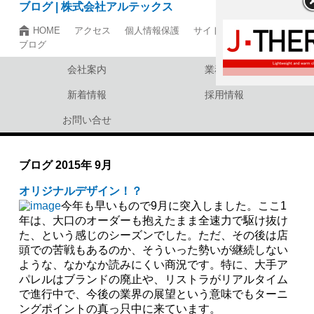
ブログ | 株式会社アルテックス
HOME
アクセス
個人情報保護
サイトマップ
ブログ
会社案内
業務案内
新着情報
採用情報
お問い合せ
ブログ
2015年 9月
オリジナルデザイン！？
今年も早いもので9月に突入しました。ここ1
年は、大口のオーダーも抱えたまま全速力で駆け抜け
た、という感じのシーズンでした。ただ、その後は店
頭での苦戦もあるのか、そういった勢いが継続しない
ような、なかなか読みにくい商況です。特に、大手ア
パレルはブランドの廃止や、リストラがリアルタイム
で進行中で、今後の業界の展望という意味でもターニ
ングポイントの真っ只中に来ています。