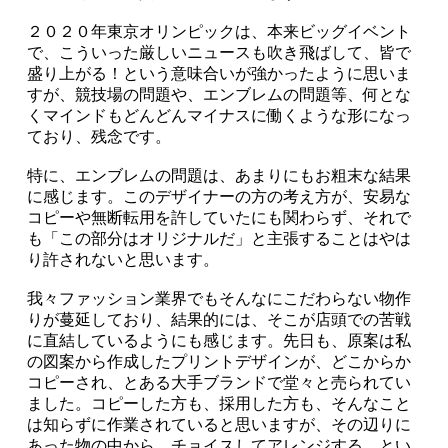
２０２０年東京オリンピックは、本来ビッグイベント
で、こういった厳しいニュースも吹き飛ばして、皆で
盛り上がる！という意味合いが強かったように思いま
すが、競技場の問題や、エンブレムの問題等、何とな
くマインドもどんどんマイナスに働くような形になっ
ており、残念です。
特に、エンブレムの問題は、あまりにもお粗末な結果
に感じます。このデザイナーの方の考え方が、安易な
コピーや無断転用を許していたにも関わらず、それで
も「この部分はオリジナルだ」と主張することはやは
り許されないと思います。
我々ファッション業界でもそんなにこだわらない物作
りが蔓延しており、結果的には、そこが店頭での苦戦
に直結しているようにも感じます。先日も、原案は私
の図案から作成したプリントデザインが、どこからか
コピーされ、とある大手ブランドで堂々と売られてい
ました。コピーした方も、採用した方も、そんなこと
は知らずに作業されていると思いますが、その辺りに
あった物の中から、チョイスしてアレンジする、とい