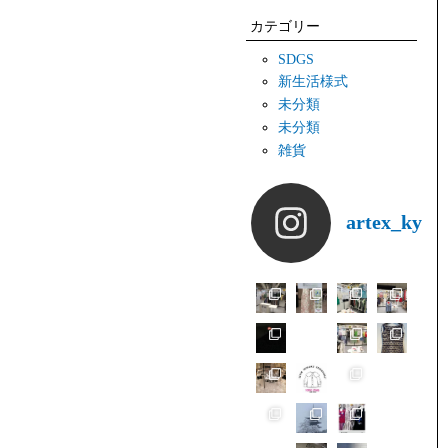
カテゴリー
SDGS
新生活様式
未分類
未分類
雑貨
artex_kyot